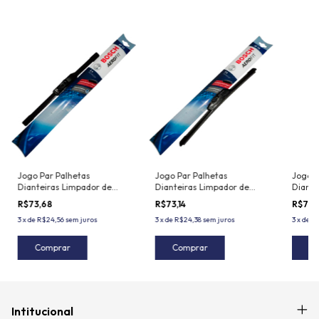
Jogo Par Palhetas
Jogo Par Palhetas
Jogo P
Dianteiras Limpador de
Dianteiras Limpador de
Diante
Para-Brisa Honda WR-V -
Para-Brisa Nissan Tiida -
Para-B
R$73,68
R$73,14
R$73,
2017 em diante
2007 a 2010
2013 a
3
x
de
R$24,56
sem juros
3
x
de
R$24,38
sem juros
3
x
de
R$
Comprar
Comprar
C
Intitucional