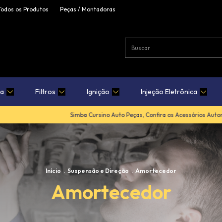
Todos os Produtos
Peças / Montadoras
ca
Filtros
Ignição
Injeção Eletrônica
Simba Cursino Auto Peças, Confira os Acessórios Automoti
Início
.
Suspensão e Direção
.
Amortecedor
Amortecedor