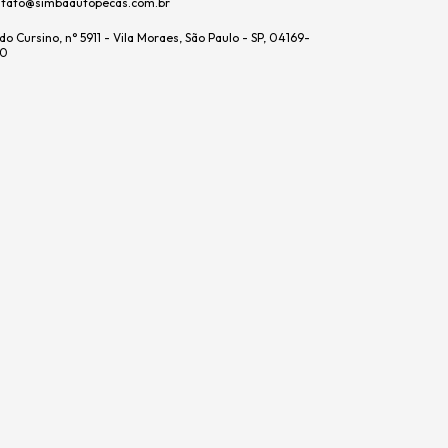
ntato@simbaautopecas.com.br
 do Cursino, n° 5911 - Vila Moraes, São Paulo - SP, 04169-
0