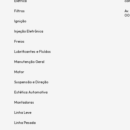
Elétrica
co
Filtros
Av.
00
Ignição
Injeção Eletrônica
Freios
Lubrificantes e Fluídos
Manutenção Geral
Motor
Suspensão e Direção
Estética Automotiva
Montadoras
Linha Leve
Linha Pesada